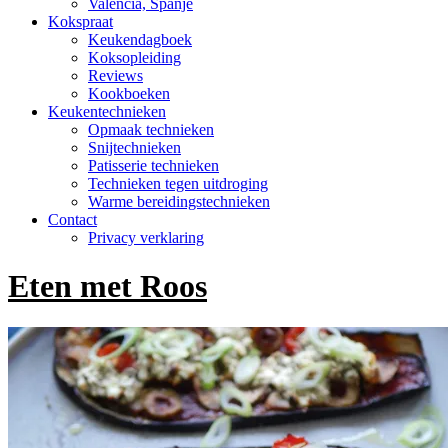
Valencia, Spanje
Kokspraat
Keukendagboek
Koksopleiding
Reviews
Kookboeken
Keukentechnieken
Opmaak technieken
Snijtechnieken
Patisserie technieken
Technieken tegen uitdroging
Warme bereidingstechnieken
Contact
Privacy verklaring
Eten met Roos