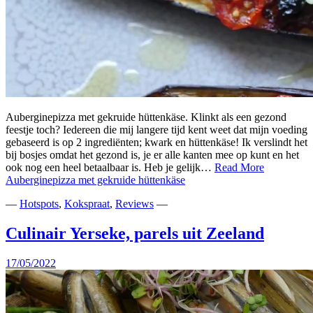
Auberginepizza met gekruide hüttenkäse. Klinkt als een gezond
feestje toch? Iedereen die mij langere tijd kent weet dat mijn voeding
gebaseerd is op 2 ingrediënten; kwark en hüttenkäse! Ik verslindt het
bij bosjes omdat het gezond is, je er alle kanten mee op kunt en het
ook nog een heel betaalbaar is. Heb je gelijk…
Read More
Auberginepizza met gekruide hüttenkäse
—
Hotspots
,
Kokspraat
,
Reviews
—
Culinair Yerseke, parels uit Zeeland
17/05/2022