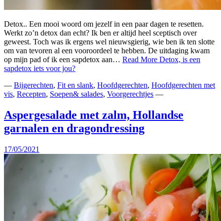
Detox.. Een mooi woord om jezelf in een paar dagen te resetten.
Werkt zo’n detox dan echt? Ik ben er altijd heel sceptisch over
geweest. Toch was ik ergens wel nieuwsgierig, wie ben ik ten slotte
om van tevoren al een vooroordeel te hebben. De uitdaging kwam
op mijn pad of ik een sapdetox aan…
Read More
Detox, is een
sapdetox iets voor jou?
—
Bijgerechten
,
Fit en slank
,
Hoofdgerechten
,
Hoofdgerechten met
vis
,
Recepten
,
Soepen& salades
,
Voorgerechtjes
—
Aspergesalade met zalm, Hollandse
garnalen en dragondressing
17/05/2021