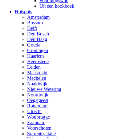
Foodblogswap
Uit een kookboek
Hotspots
Amsterdam
Bussum
Delft
Den Bosch
Den Haag
Gouda
Groningen
Haarlem
Heemstede
Leiden
Maastricht
Mechelen
Naaldwijk
Nieuwe Wetering
Noordwijk
Oegstgeest
Rotterdam
Utrecht
Woubrugge
Zaandam
Voorschoten
Sorrento, Italië