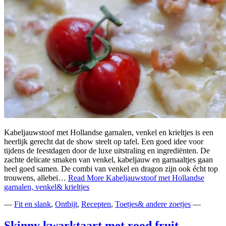
Kabeljauwstoof met Hollandse garnalen, venkel en krieltjes is een
heerlijk gerecht dat de show steelt op tafel. Een goed idee voor
tijdens de feestdagen door de luxe uitstraling en ingrediënten. De
zachte delicate smaken van venkel, kabeljauw en garnaaltjes gaan
heel goed samen. De combi van venkel en dragon zijn ook écht top
trouwens, allebei…
Read More
Kabeljauwstoof met Hollandse
garnalen, venkel& krieltjes
—
Fit en slank
,
Ontbijt
,
Recepten
,
Toetjes& andere zoetjes
—
Skinny kwarktaart met rood fruit