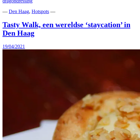
dragondressing
—
Den Haag
,
Hotspots
—
Tasty Walk, een wereldse ‘staycation’ in
Den Haag
19/04/2021