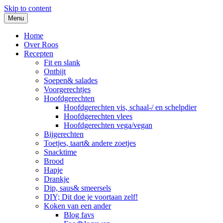
Skip to content
Menu
Home
Over Roos
Recepten
Fit en slank
Ontbijt
Soepen& salades
Voorgerechtjes
Hoofdgerechten
Hoofdgerechten vis, schaal-/ en schelpdier
Hoofdgerechten vlees
Hoofdgerechten vega/vegan
Bijgerechten
Toetjes, taart& andere zoetjes
Snacktime
Brood
Hapje
Drankje
Dip, saus& smeersels
DIY; Dit doe je voortaan zelf!
Koken van een ander
Blog favs