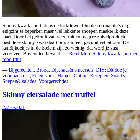
Skinny kwarktaart tijdens de lockdown. Om de coronakilo’s nog
enigzins te beperken maar wél lekker te snoepen maakte ik deze
taart. Door het gebruik van vers fruit en magere zuivelproducten
past deze skinny kwarktaart prima in een gezond eetpatroon. De
kandijkoekjes in de bodem zijn zo weinig, dat word je vast
vergeven. Bovendien bevat dit…
Read More
Skinny kwarktaart met
rood fruit
—
Bijgerechten
,
Brood
,
Dip, saus& smeersels
,
DIY; Dit doe je
voortaan zelf!
,
Fit en slank
,
Hapjes
,
Ontbijt
,
Recepten
,
Snacks
,
Soepen& salades
,
Voorgerechtjes
—
Skinny eiersalade met truffel
22/10/2021