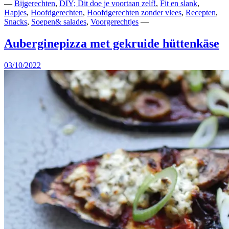
—
Bijgerechten
,
DIY; Dit doe je voortaan zelf!
,
Fit en slank
,
Hapjes
,
Hoofdgerechten
,
Hoofdgerechten zonder vlees
,
Recepten
,
Snacks
,
Soepen& salades
,
Voorgerechtjes
—
Auberginepizza met gekruide hüttenkäse
03/10/2022