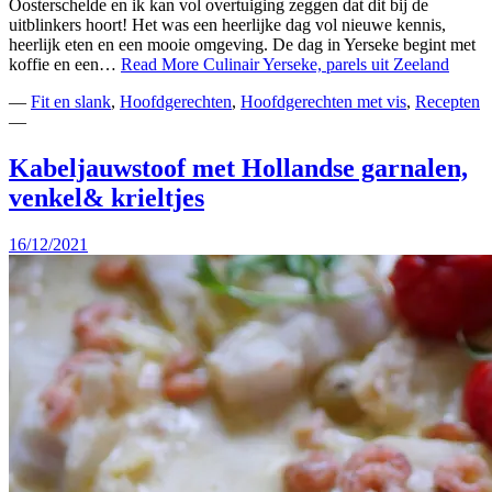
Oosterschelde en ik kan vol overtuiging zeggen dat dit bij de
uitblinkers hoort! Het was een heerlijke dag vol nieuwe kennis,
heerlijk eten en een mooie omgeving. De dag in Yerseke begint met
koffie en een…
Read More
Culinair Yerseke, parels uit Zeeland
—
Fit en slank
,
Hoofdgerechten
,
Hoofdgerechten met vis
,
Recepten
—
Kabeljauwstoof met Hollandse garnalen,
venkel& krieltjes
16/12/2021