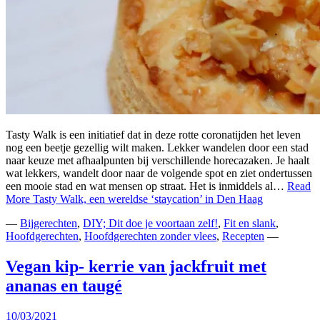
Tasty Walk is een initiatief dat in deze rotte coronatijden het leven
nog een beetje gezellig wilt maken. Lekker wandelen door een stad
naar keuze met afhaalpunten bij verschillende horecazaken. Je haalt
wat lekkers, wandelt door naar de volgende spot en ziet ondertussen
een mooie stad en wat mensen op straat. Het is inmiddels al…
Read
More
Tasty Walk, een wereldse ‘staycation’ in Den Haag
—
Bijgerechten
,
DIY; Dit doe je voortaan zelf!
,
Fit en slank
,
Hoofdgerechten
,
Hoofdgerechten zonder vlees
,
Recepten
—
Vegan kip- kerrie van jackfruit met
ananas en taugé
10/03/2021