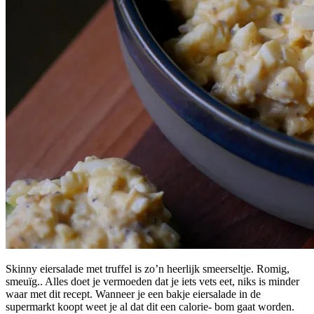
Skinny eiersalade met truffel is zo’n heerlijk smeerseltje. Romig,
smeuïg.. Alles doet je vermoeden dat je iets vets eet, niks is minder
waar met dit recept. Wanneer je een bakje eiersalade in de
supermarkt koopt weet je al dat dit een calorie- bom gaat worden.