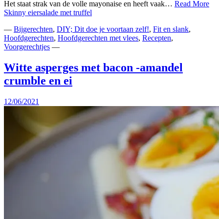
Het staat strak van de volle mayonaise en heeft vaak…
Read More
Skinny eiersalade met truffel
—
Bijgerechten
,
DIY; Dit doe je voortaan zelf!
,
Fit en slank
,
Hoofdgerechten
,
Hoofdgerechten met vlees
,
Recepten
,
Voorgerechtjes
—
Witte asperges met bacon -amandel
crumble en ei
12/06/2021